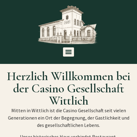
Herzlich Willkommen bei
der Casino Gesellschaft
Wittlich
Mitten in Wittlich ist die Casino Gesellschaft seit vielen
Generationen ein Ort der Begegnung, der Gastlichkeit und
des gesellschaftlichen Lebens.
Unser historisches Haus verbindet Restaurant,