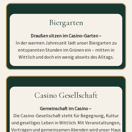
Biergarten
Draußen sitzen im Casino-Garten –
In der warmen Jahreszeit lädt unser Biergarten zu
entspannten Stunden im Grünen ein – mitten in
Wittlich und doch ein wenig abseits des Alltags.
Casino Gesellschaft
Gemeinschaft im Casino –
Die Casino-Gesellschaft steht für Begegnung, Kultur
und geselliges Leben in Wittlich. Mit Veranstaltungen,
Vorträgen und gemeinsamen Abenden wird unser Haus