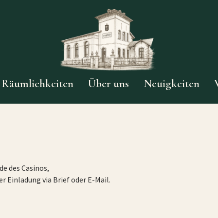
Räumlichkeiten
Über uns
Neuigkeiten
de des Casinos,
r Einladung via Brief oder E-Mail.