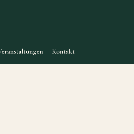
Veranstaltungen
Kontakt