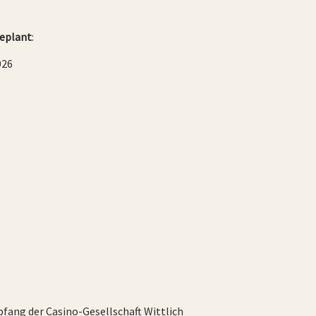
eplant
:
026
ang der Casino-Gesellschaft Wittlich